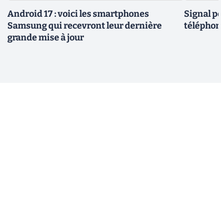
Android 17 : voici les smartphones
Signal p
Samsung qui recevront leur dernière
téléphon
grande mise à jour