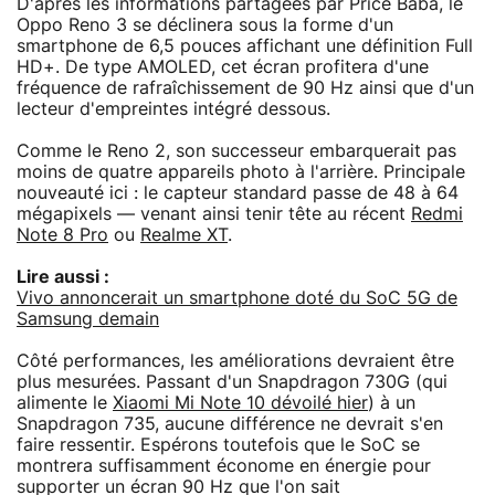
D'après les informations partagées par Price Baba, le
Oppo Reno 3 se déclinera sous la forme d'un
smartphone de 6,5 pouces affichant une définition Full
HD+. De type AMOLED, cet écran profitera d'une
fréquence de rafraîchissement de 90 Hz ainsi que d'un
lecteur d'empreintes intégré dessous.
Comme le Reno 2, son successeur embarquerait pas
moins de quatre appareils photo à l'arrière. Principale
nouveauté ici : le capteur standard passe de 48 à 64
mégapixels — venant ainsi tenir tête au récent
Redmi
Note 8 Pro
ou
Realme XT
.
Lire aussi :
Vivo annoncerait un smartphone doté du SoC 5G de
Samsung demain
Côté performances, les améliorations devraient être
plus mesurées. Passant d'un Snapdragon 730G (qui
alimente le
Xiaomi Mi Note 10 dévoilé hier
) à un
Snapdragon 735, aucune différence ne devrait s'en
faire ressentir. Espérons toutefois que le SoC se
montrera suffisamment économe en énergie pour
supporter un écran 90 Hz que l'on sait