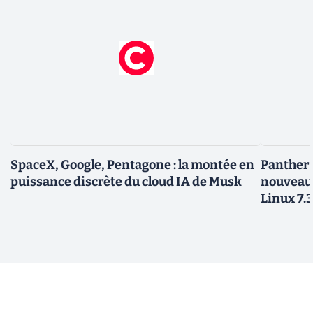
SpaceX, Google, Pentagone : la montée en
Panther L
puissance discrète du cloud IA de Musk
nouveau
Linux 7.