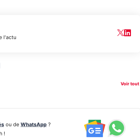
 l'actu
150€
xAI attaque la
remboursés
Starli
e tease
loi anti-
sur votre
Amazo
xel 11
dénudement
nouveau
guerr
Voir tout
par IA
smartphone ?
résea
és
ou de
WhatsApp
?
h !