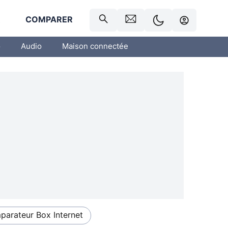
R
COMPARER
o
Audio
Maison connectée
arateur Box Internet