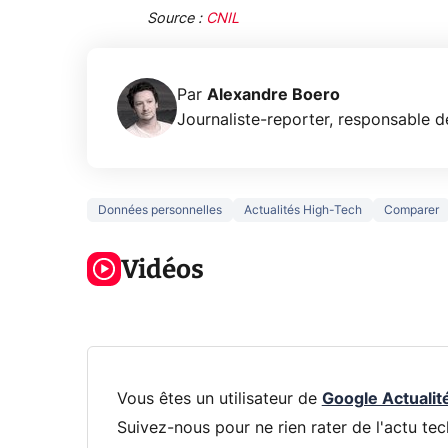
Source :
CNIL
Par
Alexandre Boero
Journaliste-reporter, responsable de
Données personnelles
Actualités High-Tech
Comparer
5 générations
Ce que vous
de jeux dans
ne savez sur
Googl
la prochaine
Vidéos
la navigation
son Pi
Xbox !
privée !
Pro
Vous êtes un utilisateur de
Google Actualit
Suivez-nous pour ne rien rater de l'actu tec