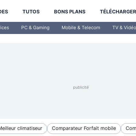
DES
TUTOS
BONS PLANS
TÉLÉCHARGE
vices
PC & Gaming
Mobile & Telecom
TV & Vidé
Meilleur climatiseur
Comparateur Forfait mobile
Comp