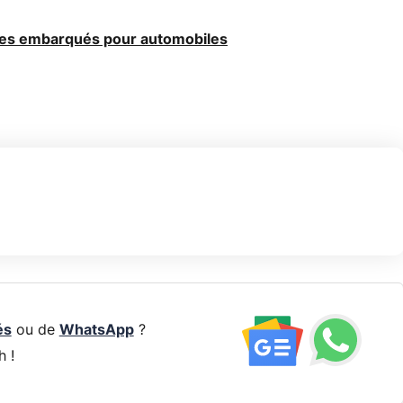
mes embarqués pour automobiles
és
ou de
WhatsApp
?
h !