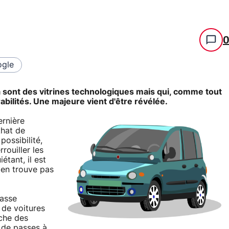
gle
 sont des vitrines technologiques mais qui, comme tout
abilités. Une majeure vient d'être révélée.
ernière
khat de
possibilité,
ouiller les
étant, il est
n'en trouve pas
passe
 de voitures
âche des
 de passes à