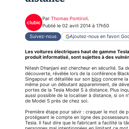
Par
Thomas Pontiroli
.
Publié le
02 avril 2014 à 17h50
Suivez-nous
Ajoutez-nous en favori
Goo
Les voitures électriques haut de gamme Tesla
produit informatisé, sont sujettes à des vulnér
Nitesh Dhanjani est chercheur en sécurité. Sa d
découverte, révélée lors de la conférence Blac
Singapour et détaillée sur son
blog
concerne la 
même pour un débutant apparemment, de déverr
portes de la Tesla Model S à distance. Plus inqui
aussi possible de la localiser à distance, si on 
de Model S près de chez soi.
Première étape pour sévir : craquer le mot de 
protégeant le compte en ligne des possesseurs
Tesla. Il faut dire que le fabricant a facilité la t
personnes mal intentionnées en limitant ce mot