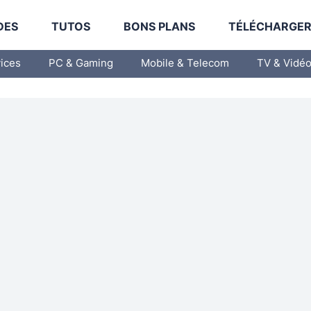
DES
TUTOS
BONS PLANS
TÉLÉCHARGE
vices
PC & Gaming
Mobile & Telecom
TV & Vidé