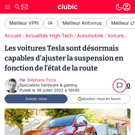
Meilleur VPN
IA
Meilleur Antivirus
Meilleur c
Accueil
Actualités High-Tech
Automobile
Voitures électriques
Les voitures Tesla sont désormais
capables d'ajuster la suspension en
fonction de l'état de la route
Par
Stéphane Ficca
0
Spécialiste hardware & gaming
Publié le
06 juillet 2022 à 16h45
Suivez-nous
Ajoutez-nous en favori