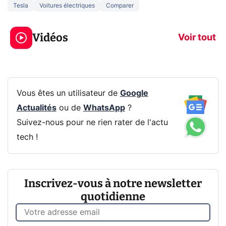
Tesla
Voitures électriques
Comparer
3 écrans en 1 pour
5 générations
319€ ? Voici L'AOC
jeux dans la
Vidéos
CQ32G4ZA !
prochaine Xbo
Voir tout
Vous êtes un utilisateur de
Google
Actualités
ou de
WhatsApp
?
Suivez-nous pour ne rien rater de l'actu
tech !
Inscrivez-vous à notre newsletter
quotidienne