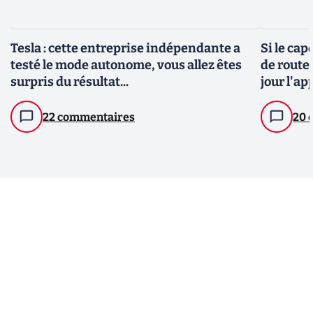
Tesla : cette entreprise indépendante a
Si le cap
testé le mode autonome, vous allez êtes
de route,
surpris du résultat...
jour l'ap
22 commentaires
20 