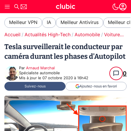
Meilleur VPN
IA
Meilleur Antivirus
Meilleur c
Accueil
Actualités High-Tech
Automobile
Voitures autonomes
Tesla surveillerait le conducteur par
caméra durant les phases d'Autopilot
Par
Arnaud Marchal
0
Spécialiste automobile
Mis à jour le
07 octobre 2020 à 16h42
Suivez-nous
Ajoutez-nous en favori