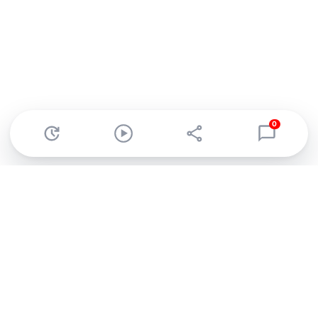
0
Abonnez-vous à notre newsletter !
Recevez un résumé quotidien de l'actu technologique.
S'inscrire
En cliquant sur s'inscrire, j’accepte de recevoir par email des