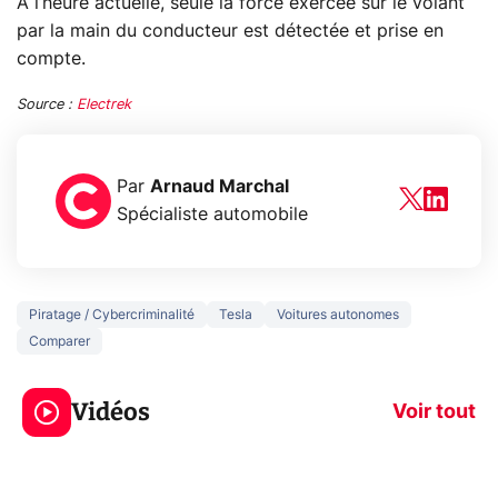
À l’heure actuelle, seule la force exercée sur le volant
par la main du conducteur est détectée et prise en
compte.
Source :
Electrek
Par
Arnaud Marchal
Spécialiste automobile
Piratage / Cybercriminalité
Tesla
Voitures autonomes
Comparer
5 générations de
Ce que vous n
jeux dans la
savez sur la
Vidéos
prochaine Xbox !
navigation pri
Voir tout