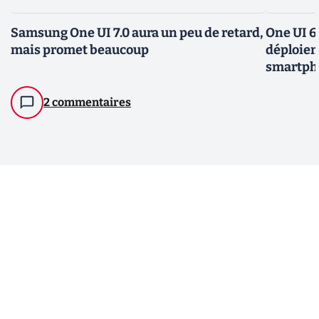
Samsung One UI 7.0 aura un peu de retard,
One UI 6
mais promet beaucoup
déploiem
smartpho
2 commentaires