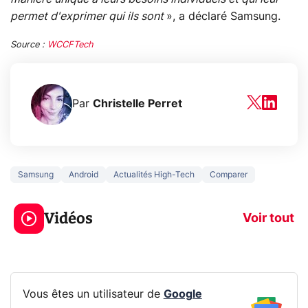
permet d'exprimer qui ils sont
», a déclaré Samsung.
Source :
WCCFTech
Par
Christelle Perret
Samsung
Android
Actualités High-Tech
Comparer
5 générations de
Ce que vous n
jeux dans la
savez sur la
Vidéos
prochaine Xbox !
navigation pri
Voir tout
Vous êtes un utilisateur de
Google