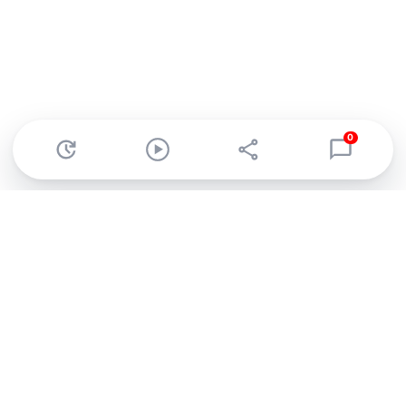
0
Abonnez-vous à notre newsletter !
Recevez un résumé quotidien de l'actu technologique.
S'inscrire
En cliquant sur s'inscrire, j’accepte de recevoir par email des
informations, actualités et offres commerciales de Clubic.