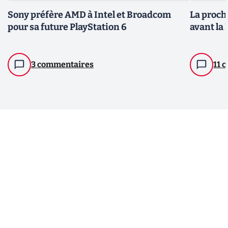
Sony préfère AMD à Intel et Broadcom
La proch
pour sa future PlayStation 6
avant la
3 commentaires
11 