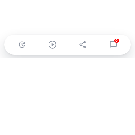
0
Abonnez-vous à notre newsletter !
Recevez un résumé quotidien de l'actu technologique.
S'inscrire
En cliquant sur s'inscrire, j’accepte de recevoir par email des
informations, actualités et offres commerciales de Clubic.
Conformément au RGPD, vous pouvez retirer votre consentement