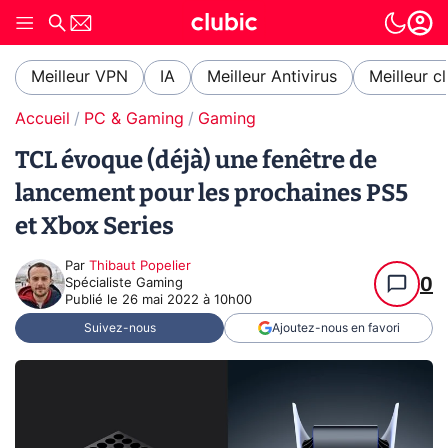
Meilleur VPN
IA
Meilleur Antivirus
Meilleur c
Accueil
PC & Gaming
Gaming
TCL évoque (déjà) une fenêtre de
lancement pour les prochaines PS5
et Xbox Series
Par
Thibaut Popelier
0
Spécialiste Gaming
Publié le
26 mai 2022 à 10h00
Suivez-nous
Ajoutez-nous en favori