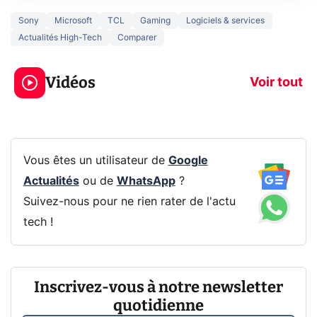
Sony
Microsoft
TCL
Gaming
Logiciels & services
Actualités High-Tech
Comparer
3 écrans en 1 pour
5 générations
319€ ? Voici L'AOC
jeux dans la
Vidéos
CQ32G4ZA !
prochaine Xbo
Voir tout
Vous êtes un utilisateur de
Google
Actualités
ou de
WhatsApp
?
Suivez-nous pour ne rien rater de l'actu
tech !
Inscrivez-vous à notre newsletter
quotidienne