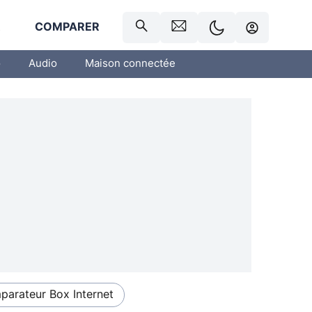
R
COMPARER
o
Audio
Maison connectée
arateur Box Internet