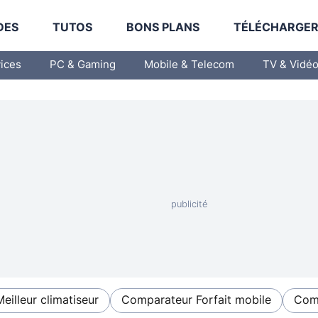
DES
TUTOS
BONS PLANS
TÉLÉCHARGE
vices
PC & Gaming
Mobile & Telecom
TV & Vidé
Meilleur climatiseur
Comparateur Forfait mobile
Comp