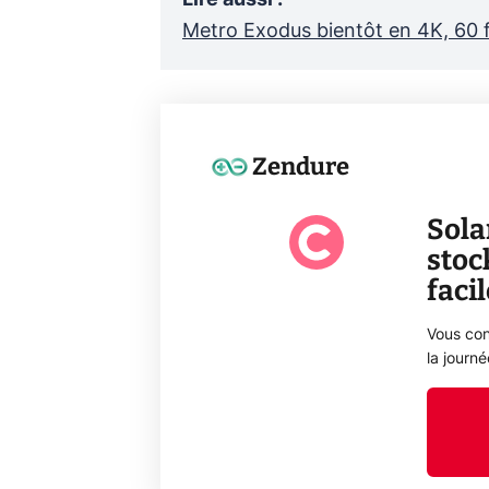
Metro Exodus bientôt en 4K, 60 f
Zendure
Sola
stoc
faci
Vous con
la journ