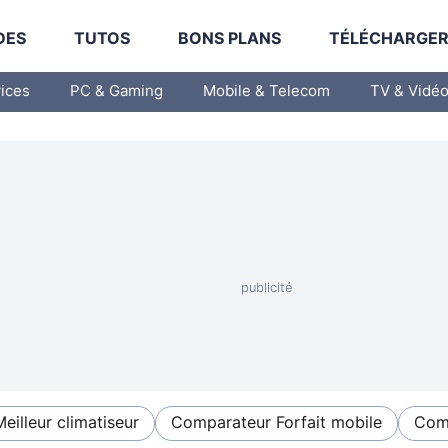
DES
TUTOS
BONS PLANS
TÉLÉCHARGE
vices
PC & Gaming
Mobile & Telecom
TV & Vidé
Meilleur climatiseur
Comparateur Forfait mobile
Comp