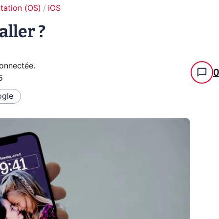
tation (OS)
iOS
aller ?
connectée
.
5
gle