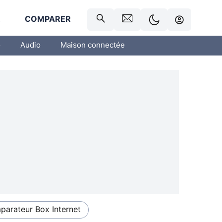
R
COMPARER
o
Audio
Maison connectée
arateur Box Internet