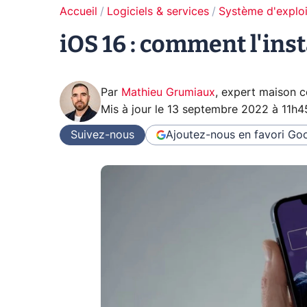
Accueil
Logiciels & services
Système d'exploi
iOS 16 : comment l'inst
Par
Mathieu Grumiaux
,
expert maison 
Mis à jour le
13 septembre 2022 à 11h4
Suivez-nous
Ajoutez-nous en favori
Goo