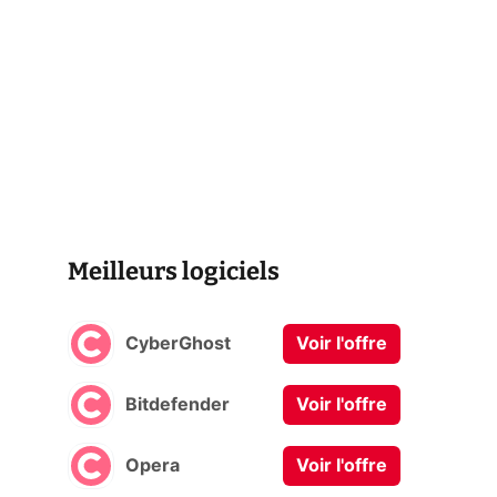
Meilleurs logiciels
CyberGhost
Voir l'offre
Bitdefender
Voir l'offre
Opera
Voir l'offre