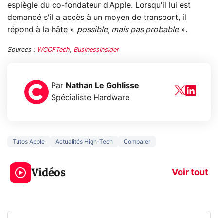
espiègle du co-fondateur d'Apple. Lorsqu'il lui est
demandé s'il a accès à un moyen de transport, il
répond à la hâte «
possible, mais pas probable
».
Sources :
WCCFTech
,
BusinessInsider
Par
Nathan Le Gohlisse
Spécialiste Hardware
Tutos Apple
Actualités High-Tech
Comparer
5 générations de
Ce que vous n
jeux dans la
savez sur la
Vidéos
prochaine Xbox !
navigation pri
Voir tout