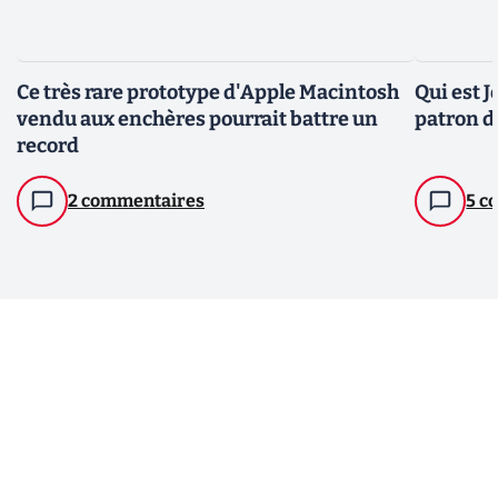
Ce très rare prototype d'Apple Macintosh
Qui est J
vendu aux enchères pourrait battre un
patron d
record
2 commentaires
5 c