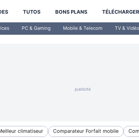
DES
TUTOS
BONS PLANS
TÉLÉCHARGE
vices
PC & Gaming
Mobile & Telecom
TV & Vidé
Meilleur climatiseur
Comparateur Forfait mobile
Comp