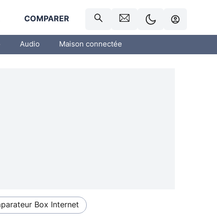
R
COMPARER
o
Audio
Maison connectée
arateur Box Internet