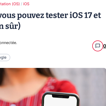
tation (OS)
iOS
 vous pouvez tester iOS 17 et
n sûr)
connectée
.
gle