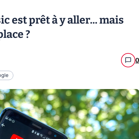
 est prêt à y aller... mais
place ?
gle