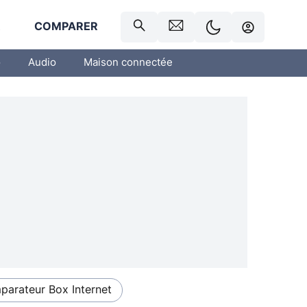
R
COMPARER
o
Audio
Maison connectée
arateur Box Internet