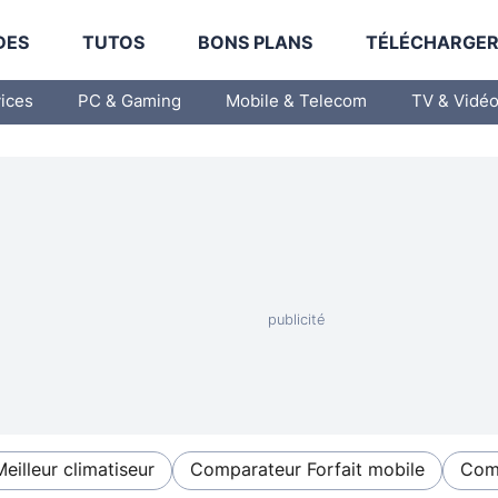
DES
TUTOS
BONS PLANS
TÉLÉCHARGE
vices
PC & Gaming
Mobile & Telecom
TV & Vidé
Meilleur climatiseur
Comparateur Forfait mobile
Comp