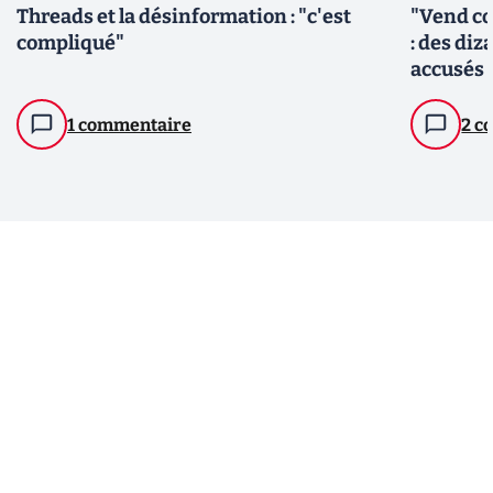
Threads et la désinformation : "c'est
"Vend co
compliqué"
: des diz
accusés 
1 commentaire
2 c