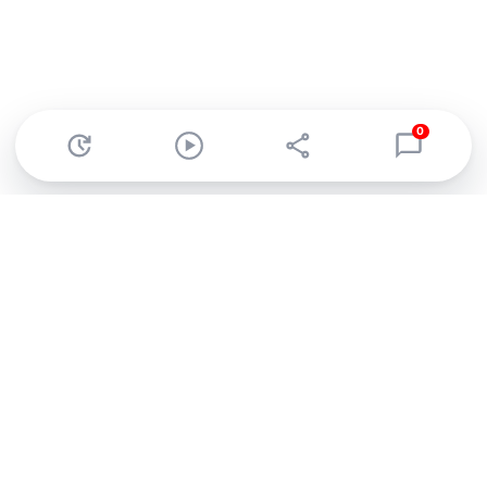
0
Abonnez-vous à notre newsletter !
Recevez un résumé quotidien de l'actu technologique.
S'inscrire
En cliquant sur s'inscrire, j’accepte de recevoir par email des
informations, actualités et offres commerciales de Clubic.
Conformément au RGPD, vous pouvez retirer votre consentement