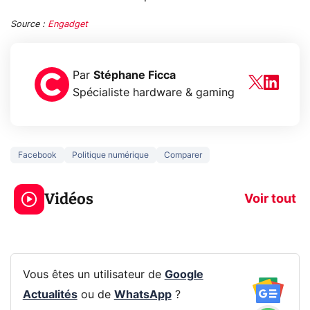
Source :
Engadget
Par
Stéphane Ficca
Spécialiste hardware & gaming
Facebook
Politique numérique
Comparer
3 écrans en 1 pour
5 générations
319€ ? Voici L'AOC
jeux dans la
Vidéos
CQ32G4ZA !
prochaine Xbo
Voir tout
Vous êtes un utilisateur de
Google
Actualités
ou de
WhatsApp
?