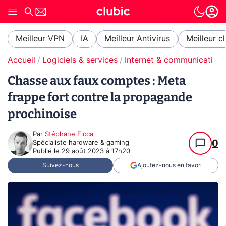
Meilleur VPN
IA
Meilleur Antivirus
Meilleur c
Accueil
Logiciels & services
Internet & communication
Chasse aux faux comptes : Meta
frappe fort contre la propagande
prochinoise
Par
Stéphane Ficca
0
Spécialiste hardware & gaming
Publié le
29 août 2023 à 17h20
Suivez-nous
Ajoutez-nous en favori