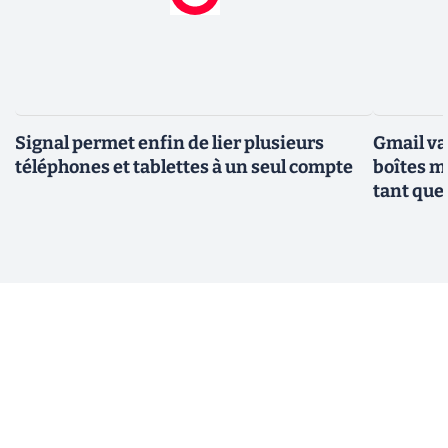
Signal permet enfin de lier plusieurs
Gmail va
téléphones et tablettes à un seul compte
boîtes m
tant que