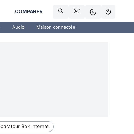
R
COMPARER
o
Audio
Maison connectée
arateur Box Internet