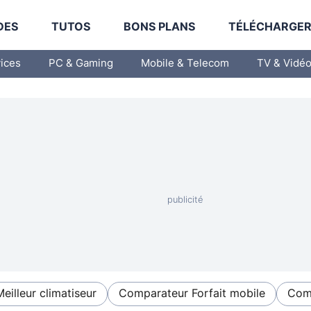
DES
TUTOS
BONS PLANS
TÉLÉCHARGE
vices
PC & Gaming
Mobile & Telecom
TV & Vidé
Meilleur climatiseur
Comparateur Forfait mobile
Comp