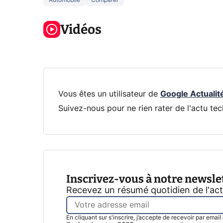
3 écrans en 1
5 générations
Ce qu
pour 319€ ?
de jeux dans
ne sa
Voici L'AOC
Vidéos
la prochaine
la na
CQ32G4ZA !
Xbox !
privée
Vous êtes un utilisateur de
Google Actualit
Suivez-nous pour ne rien rater de l'actu tec
Inscrivez-vous à notre newsle
Recevez un résumé quotidien de l'ac
En cliquant sur s'inscrire, j’accepte de recevoir par emai