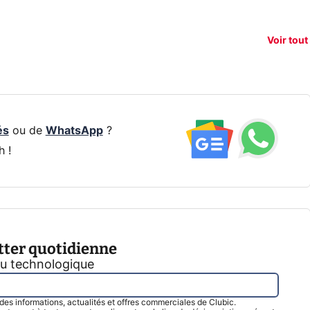
e vous
xAI attaque la
remb
vez sur
Google tease
loi anti-
sur v
vigation
son Pixel 11
dénudement
nouv
Voir tout
 !
Pro
par IA
smart
és
ou de
WhatsApp
?
h !
tter quotidienne
tu technologique
l des informations, actualités et offres commerciales de Clubic.