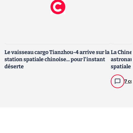
Le vaisseau cargo Tianzhou-4 arrive sur la
La Chine
station spatiale chinoise... pour l'instant
astronau
déserte
spatiale
7 c