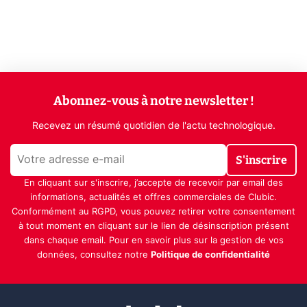
Abonnez-vous à notre newsletter !
Recevez un résumé quotidien de l'actu technologique.
S'inscrire
En cliquant sur s'inscrire, j’accepte de recevoir par email des
informations, actualités et offres commerciales de Clubic.
Conformément au RGPD, vous pouvez retirer votre consentement
à tout moment en cliquant sur le lien de désinscription présent
dans chaque email. Pour en savoir plus sur la gestion de vos
données, consultez notre
Politique de confidentialité