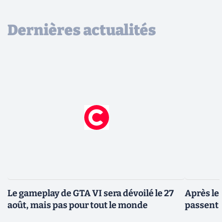
Dernières actualités
Le gameplay de GTA VI sera dévoilé le 27
Après le
août, mais pas pour tout le monde
passent 