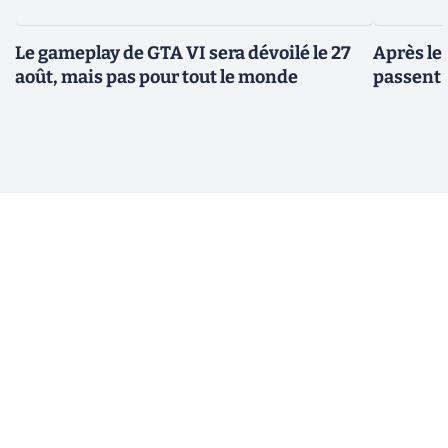
Le gameplay de GTA VI sera dévoilé le 27
Après le
août, mais pas pour tout le monde
passent 