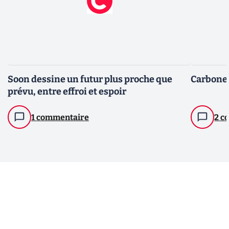
Soon dessine un futur plus proche que
Carbone 
prévu, entre effroi et espoir
1 commentaire
2 c