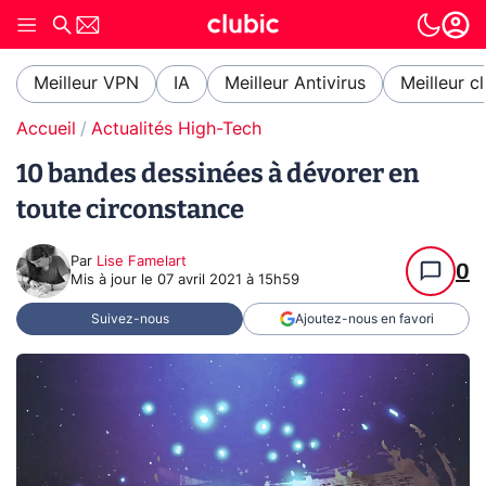
Meilleur VPN
IA
Meilleur Antivirus
Meilleur c
Accueil
Actualités High-Tech
10 bandes dessinées à dévorer en
toute circonstance
Par
Lise Famelart
0
Mis à jour le
07 avril 2021 à 15h59
Suivez-nous
Ajoutez-nous en favori