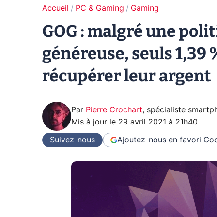
Accueil
PC & Gaming
Gaming
GOG : malgré une pol
généreuse, seuls 1,39 
récupérer leur argent
Par
Pierre Crochart
,
spécialiste smartp
Mis à jour le
29 avril 2021 à 21h40
Suivez-nous
Ajoutez-nous en favori
Goo