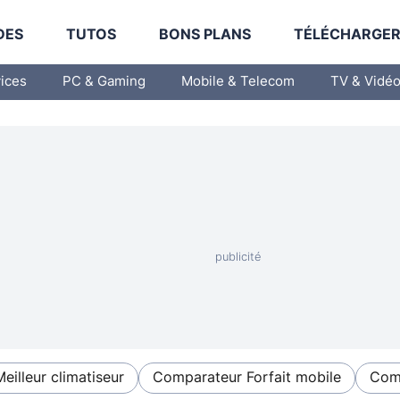
DES
TUTOS
BONS PLANS
TÉLÉCHARGE
vices
PC & Gaming
Mobile & Telecom
TV & Vidé
Meilleur climatiseur
Comparateur Forfait mobile
Comp