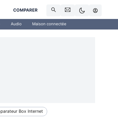
R
COMPARER
o
Audio
Maison connectée
arateur Box Internet