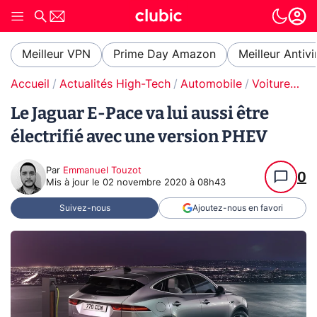
Meilleur VPN
Prime Day Amazon
Meilleur Antivi
Accueil
Actualités High-Tech
Automobile
Voitures électriques
Le Jaguar E-Pace va lui aussi être
électrifié avec une version PHEV
Par
Emmanuel Touzot
0
Mis à jour le
02 novembre 2020 à 08h43
Suivez-nous
Ajoutez-nous en favori