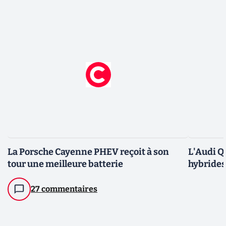
La Porsche Cayenne PHEV reçoit à son
L'Audi Q
tour une meilleure batterie
hybrides
27 commentaires