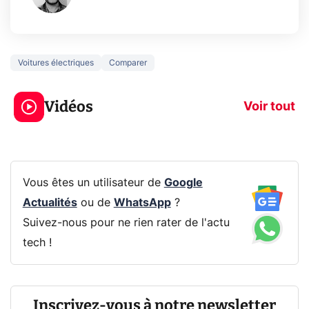
Voitures électriques
Comparer
5 générations de
Ce que vous n
jeux dans la
savez sur la
Vidéos
prochaine Xbox !
navigation pri
Voir tout
Vous êtes un utilisateur de
Google
Actualités
ou de
WhatsApp
?
Suivez-nous pour ne rien rater de l'actu
tech !
Inscrivez-vous à notre newsletter