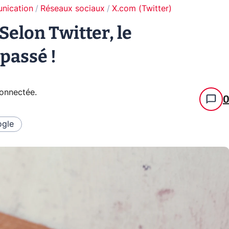
unication
Réseaux sociaux
X.com (Twitter)
Selon Twitter, le
 passé !
connectée
.
gle