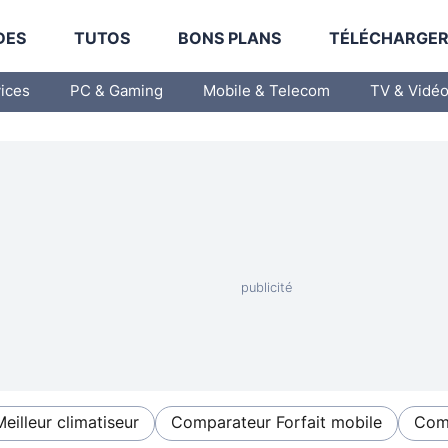
DES
TUTOS
BONS PLANS
TÉLÉCHARGE
vices
PC & Gaming
Mobile & Telecom
TV & Vidé
Meilleur climatiseur
Comparateur Forfait mobile
Comp