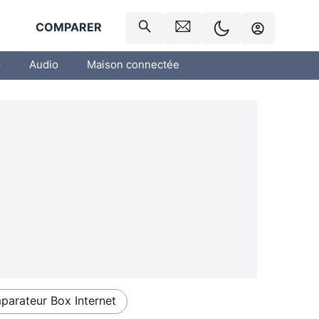
R
COMPARER
o
Audio
Maison connectée
arateur Box Internet