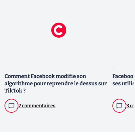
Comment Facebook modifie son
Facebook
algorithme pour reprendre le dessus sur
ses utili
TikTok ?
2 commentaires
3 c