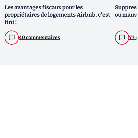
Les avantages fiscaux pour les
Suppress
propriétaires de logements Airbnb, c'est
ou mauva
fini !
40 commentaires
77 