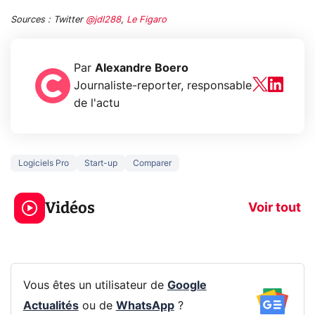
Sources : Twitter
@jdl288
,
Le Figaro
Par
Alexandre Boero
Journaliste-reporter, responsable
de l'actu
Logiciels Pro
Start-up
Comparer
5 générations de
Ce que vous n
jeux dans la
savez sur la
Vidéos
prochaine Xbox !
navigation pri
Voir tout
Vous êtes un utilisateur de
Google
Actualités
ou de
WhatsApp
?