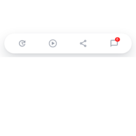
0
Abonnez-vous à notre newsletter !
Recevez un résumé quotidien de l'actu technologique.
S'inscrire
En cliquant sur s'inscrire, j’accepte de recevoir par email des
informations, actualités et offres commerciales de Clubic.
Conformément au RGPD, vous pouvez retirer votre consentement