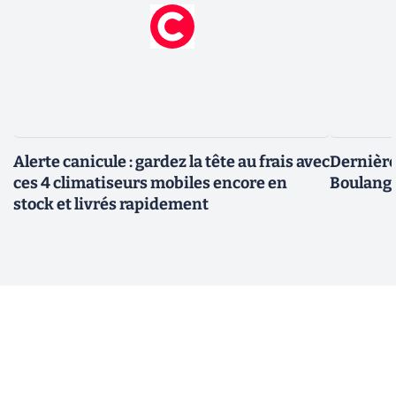
Alerte canicule : gardez la tête au frais avec
Dernière 
ces 4 climatiseurs mobiles encore en
Boulange
stock et livrés rapidement