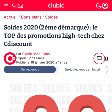
Accueil
Bons plans
Soldes
Soldes 2020 (2ème démarque) : le
TOP des promotions high-tech chez
Cdiscount
Par
Clubic Bons Plans
0
Expert Bons Plans
Publié le
18 janvier 2020 à 12h02
Suivez-nous
Ajoutez-nous en favori