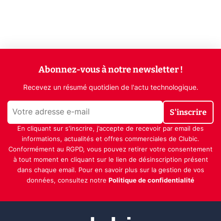
Abonnez-vous à notre newsletter !
Recevez un résumé quotidien de l'actu technologique.
S'inscrire
En cliquant sur s'inscrire, j’accepte de recevoir par email des
informations, actualités et offres commerciales de Clubic.
Conformément au RGPD, vous pouvez retirer votre consentement
à tout moment en cliquant sur le lien de désinscription présent
dans chaque email. Pour en savoir plus sur la gestion de vos
données, consultez notre
Politique de confidentialité