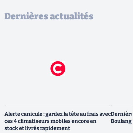
Dernières actualités
Alerte canicule : gardez la tête au frais avec
Dernière 
ces 4 climatiseurs mobiles encore en
Boulange
stock et livrés rapidement