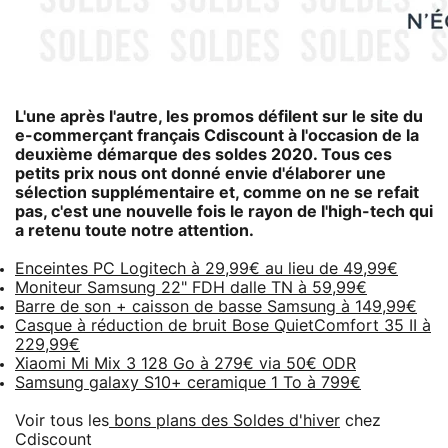
L'une après l'autre, les promos défilent sur le site du
e-commerçant français Cdiscount à l'occasion de la
deuxième démarque des soldes 2020. Tous ces
petits prix nous ont donné envie d'élaborer une
sélection supplémentaire et, comme on ne se refait
pas, c'est une nouvelle fois le rayon de l'high-tech qui
a retenu toute notre attention.
Enceintes PC Logitech à 29,99€ au lieu de 49,99€
Moniteur Samsung 22" FDH dalle TN à 59,99€
Barre de son + caisson de basse Samsung à 149,99€
Casque à réduction de bruit Bose QuietComfort 35 II à
229,99€
Xiaomi Mi Mix 3 128 Go à 279€ via 50€ ODR
Samsung galaxy S10+ ceramique 1 To à 799€
Voir tous les
bons plans des Soldes d'hiver
chez
Cdiscount