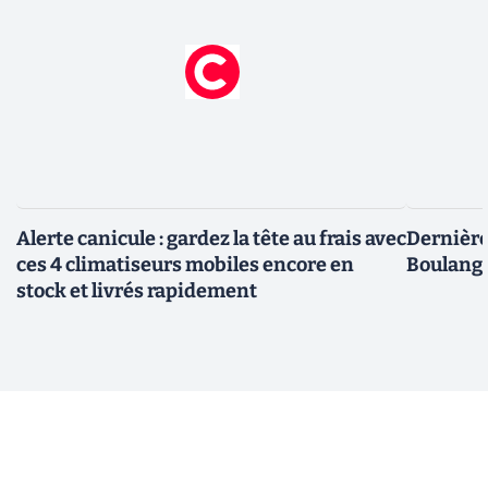
Alerte canicule : gardez la tête au frais avec
Dernière 
ces 4 climatiseurs mobiles encore en
Boulange
stock et livrés rapidement