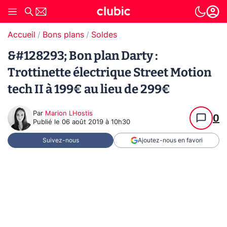
Accueil
Bons plans
Soldes
&#128293; Bon plan Darty :
Trottinette électrique Street Motion
tech II à 199€ au lieu de 299€
Par
Marion LHostis
0
Publié le
06 août 2019 à 10h30
Suivez-nous
Ajoutez-nous en favori