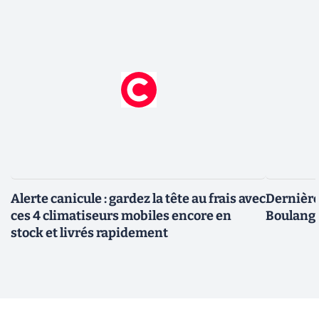
Alerte canicule : gardez la tête au frais avec
Dernière 
ces 4 climatiseurs mobiles encore en
Boulange
stock et livrés rapidement