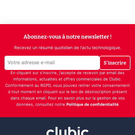
Abonnez-vous à notre newsletter !
Recevez un résumé quotidien de l'actu technologique.
S'inscrire
En cliquant sur s'inscrire, j’accepte de recevoir par email des
informations, actualités et offres commerciales de Clubic.
Conformément au RGPD, vous pouvez retirer votre consentement
à tout moment en cliquant sur le lien de désinscription présent
dans chaque email. Pour en savoir plus sur la gestion de vos
données, consultez notre
Politique de confidentialité