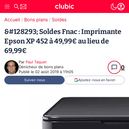
Accueil
Bons plans
Soldes
&#128293; Soldes Fnac : Imprimante
Epson XP 452 à 49,99€ au lieu de
69,99€
Par
Paul Taquet
0
Dénicheur de bons plans
Publié le
02 août 2019 à 11h05
Suivez-nous
Ajoutez-nous en favori