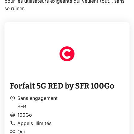
pour les utilisateurs exigeants qui veulent tout... sans
se ruiner.
Forfait 5G RED by SFR 100Go
schedule
Sans engagement
SFR
language
100Go
call
Appels illimités
all_inclusive
Oui