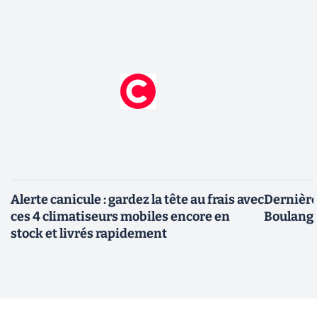
Alerte canicule : gardez la tête au frais avec
Dernière 
ces 4 climatiseurs mobiles encore en
Boulange
stock et livrés rapidement