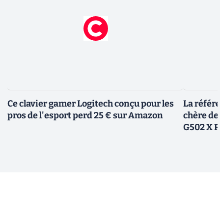
Ce clavier gamer Logitech conçu pour les
La référ
pros de l'esport perd 25 € sur Amazon
chère de
G502 X P