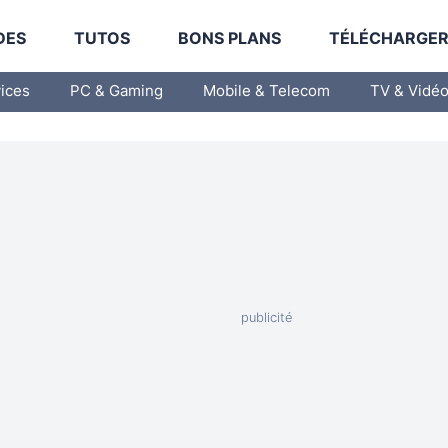
DES
TUTOS
BONS PLANS
TÉLÉCHARGE
vices
PC & Gaming
Mobile & Telecom
TV & Vidé