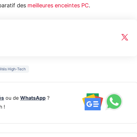
aratif des
meilleures enceintes PC
.
lités High-Tech
és
ou de
WhatsApp
?
h !