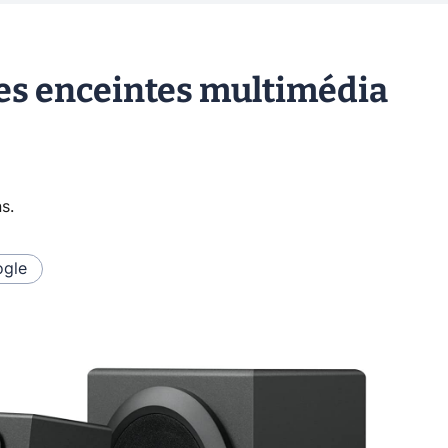
les enceintes multimédia
ns
.
gle