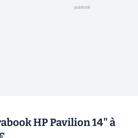
rabook HP Pavilion 14" à
9€