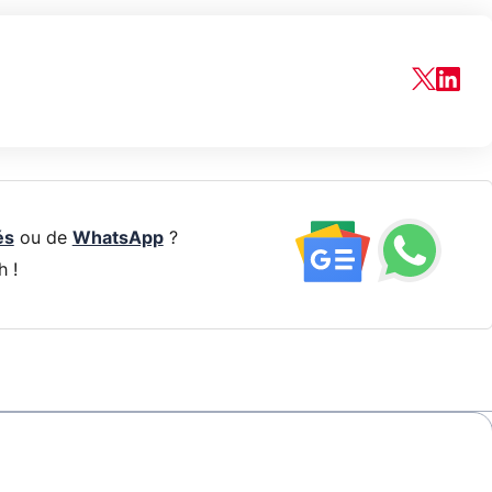
és
ou de
WhatsApp
?
h !