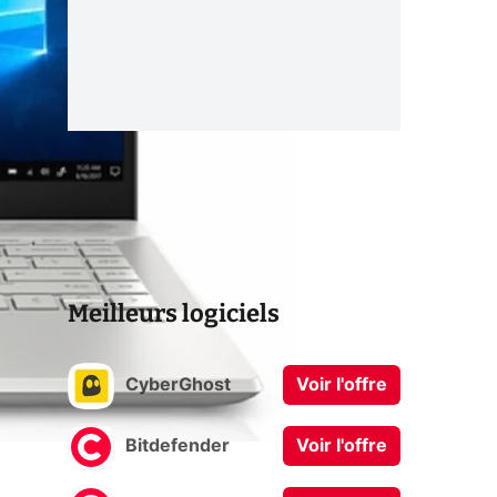
Meilleurs logiciels
CyberGhost
Voir l'offre
Bitdefender
Voir l'offre