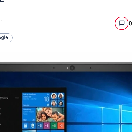
g
.
gle