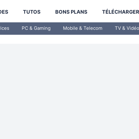
DES
TUTOS
BONS PLANS
TÉLÉCHARGE
vices
PC & Gaming
Mobile & Telecom
TV & Vidé