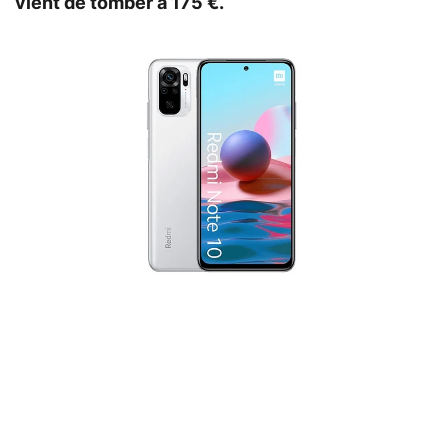
vient de tomber à 175 €.