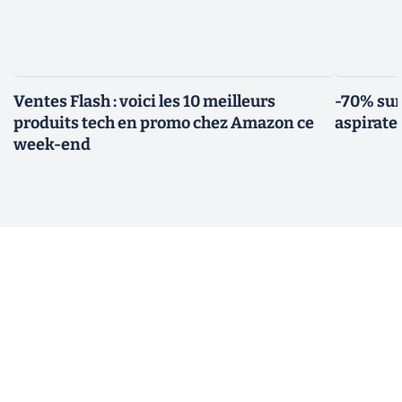
Ventes Flash : voici les 10 meilleurs
-70% sur
produits tech en promo chez Amazon ce
aspirate
week-end