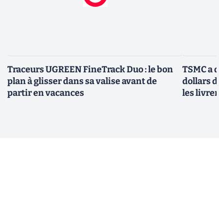
Traceurs UGREEN FineTrack Duo : le bon
TSMC a d
plan à glisser dans sa valise avant de
dollars 
partir en vacances
les livre