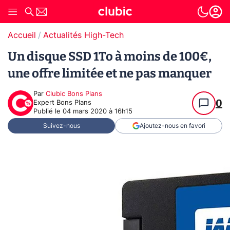
Accueil
Actualités High-Tech
Un disque SSD 1To à moins de 100€,
une offre limitée et ne pas manquer
Par
Clubic Bons Plans
0
Expert Bons Plans
Publié le
04 mars 2020 à 16h15
Suivez-nous
Ajoutez-nous en favori