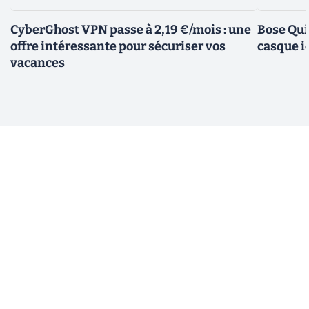
CyberGhost VPN passe à 2,19 €/mois : une
Bose Qui
offre intéressante pour sécuriser vos
casque i
vacances