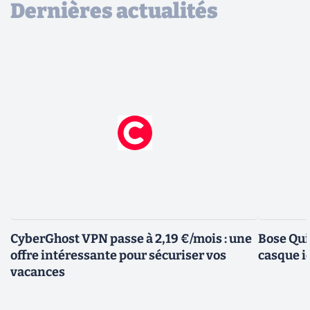
Dernières actualités
CyberGhost VPN passe à 2,19 €/mois : une
Bose Qui
offre intéressante pour sécuriser vos
casque i
vacances