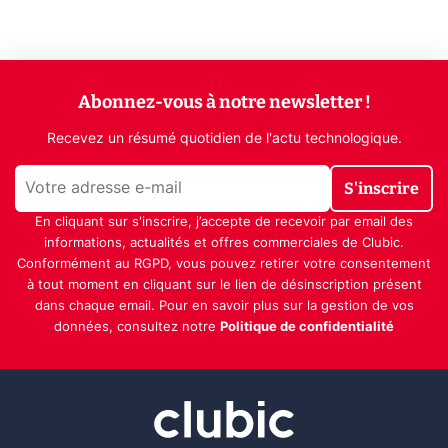
Abonnez-vous à notre newsletter !
Recevez un résumé quotidien de l'actu technologique.
S'inscrire
En cliquant sur s'inscrire, j’accepte de recevoir par email des
informations, actualités et offres commerciales de Clubic.
Conformément au RGPD, vous pouvez retirer votre consentement
à tout moment en cliquant sur le lien de désinscription présent
dans chaque email. Pour en savoir plus sur la gestion de vos
données, consultez notre
Politique de confidentialité