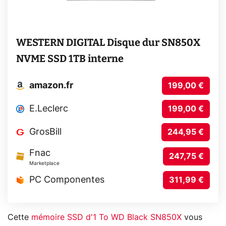
WESTERN DIGITAL Disque dur SN850X
NVME SSD 1TB interne
amazon.fr
199,00 €
E.Leclerc
199,00 €
GrosBill
244,95 €
Fnac
247,75 €
Marketplace
PC Componentes
311,99 €
Cette
mémoire SSD d'1 To WD Black SN850X
vous