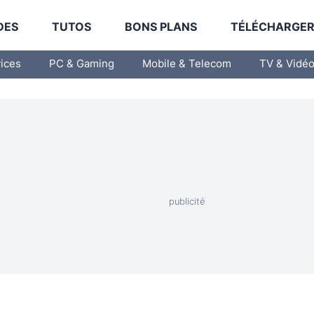
DES
TUTOS
BONS PLANS
TÉLÉCHARGE
vices
PC & Gaming
Mobile & Telecom
TV & Vidé