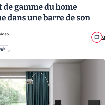
aut de gamme du home
ue dans une barre de son
 vidéo
.
gle