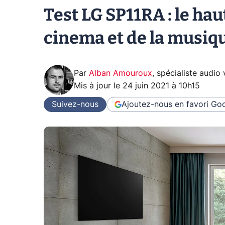
Test LG SP11RA : le h
cinema et de la musiq
Par
Alban Amouroux
,
spécialiste audio
Mis à jour le
24 juin 2021 à 10h15
Suivez-nous
Ajoutez-nous en favori
Goo