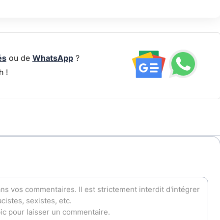
és
ou de
WhatsApp
?
h !