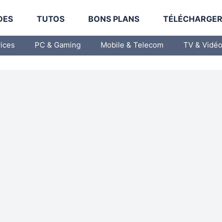
DES
TUTOS
BONS PLANS
TÉLÉCHARGE
vices
PC & Gaming
Mobile & Telecom
TV & Vidé