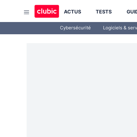
ACTUS
TESTS
GUI
Cybersécurité
Logiciels & ser