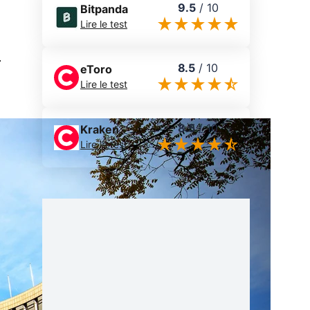
9.5
/
10
Bitpanda
Lire le test
0
8.5
/
10
eToro
Lire le test
8.5
/
10
Kraken
Lire le test