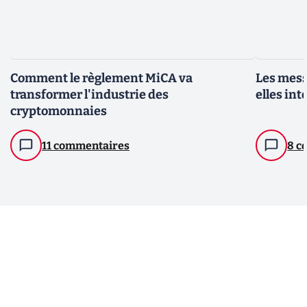
Comment le règlement MiCA va
Les mess
transformer l'industrie des
elles int
cryptomonnaies
11 commentaires
8 c