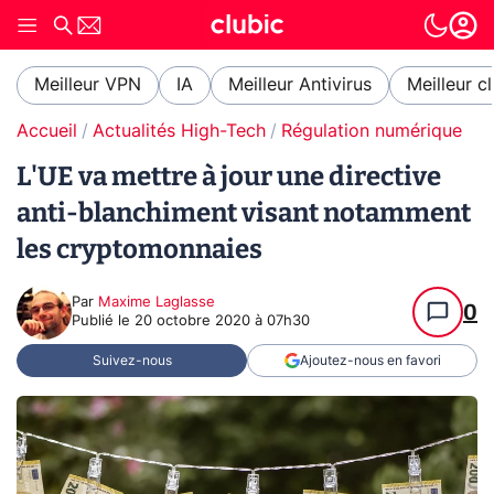
Meilleur VPN
IA
Meilleur Antivirus
Meilleur c
Accueil
Actualités High-Tech
Régulation numérique
L'UE va mettre à jour une directive
anti-blanchiment visant notamment
les cryptomonnaies
Par
Maxime Laglasse
0
Publié le
20 octobre 2020 à 07h30
Suivez-nous
Ajoutez-nous en favori