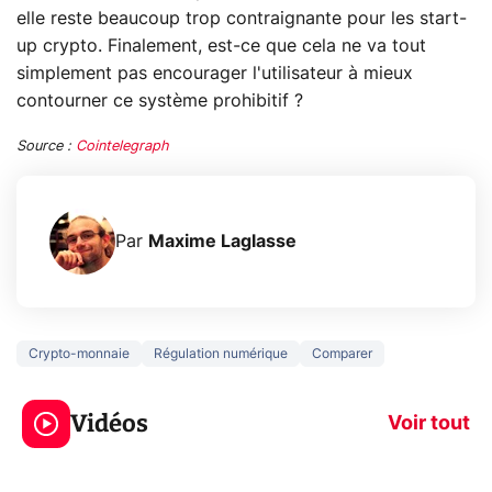
elle reste beaucoup trop contraignante pour les start-
up crypto. Finalement, est-ce que cela ne va tout
simplement pas encourager l'utilisateur à mieux
contourner ce système prohibitif ?
Source :
Cointelegraph
Par
Maxime Laglasse
Crypto-monnaie
Régulation numérique
Comparer
5 générations de
Ce que vous n
jeux dans la
savez sur la
Vidéos
prochaine Xbox !
navigation pri
Voir tout