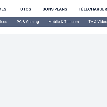
DES
TUTOS
BONS PLANS
TÉLÉCHARGE
vices
PC & Gaming
Mobile & Telecom
TV & Vidé