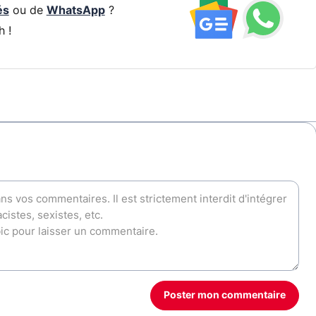
és
ou de
WhatsApp
?
h !
Poster mon commentaire