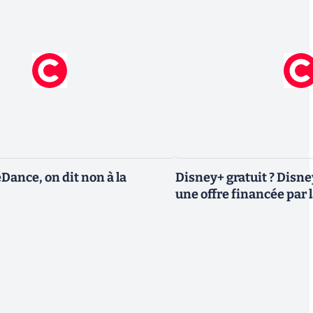
eDance, on dit non à la
Disney+ gratuit ? Disn
une offre financée par l