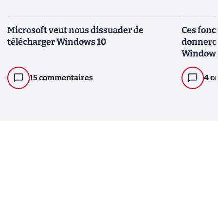
Microsoft veut nous dissuader de
Ces fonc
télécharger Windows 10
donneron
Windows
15 commentaires
4 c