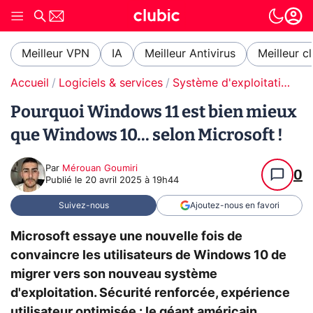
Meilleur VPN
IA
Meilleur Antivirus
Meilleur c
Accueil
Logiciels & services
Système d'exploitation (OS)
Pourquoi Windows 11 est bien mieux
que Windows 10... selon Microsoft !
Par
Mérouan Goumiri
0
Publié le
20 avril 2025 à 19h44
Suivez-nous
Ajoutez-nous en favori
Microsoft essaye une nouvelle fois de
convaincre les utilisateurs de Windows 10 de
migrer vers son nouveau système
d'exploitation. Sécurité renforcée, expérience
utilisateur optimisée : le géant américain