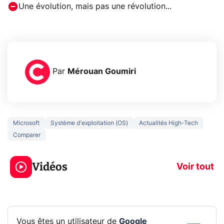
Une évolution, mais pas une révolution...
Par
Mérouan Goumiri
Microsoft
Système d'exploitation (OS)
Actualités High-Tech
Comparer
5 générations de
Ce que vous n
jeux dans la
savez sur la
Vidéos
prochaine Xbox !
navigation pri
Voir tout
Vous êtes un utilisateur de
Google