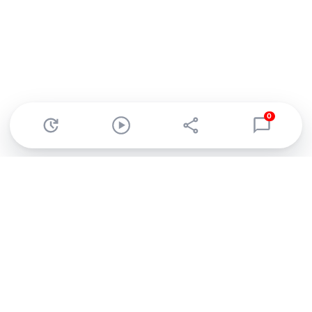
0
Abonnez-vous à notre newsletter !
Recevez un résumé quotidien de l'actu technologique.
S'inscrire
En cliquant sur s'inscrire, j’accepte de recevoir par email des