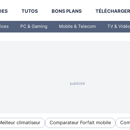
DES
TUTOS
BONS PLANS
TÉLÉCHARGE
vices
PC & Gaming
Mobile & Telecom
TV & Vidé
Meilleur climatiseur
Comparateur Forfait mobile
Comp