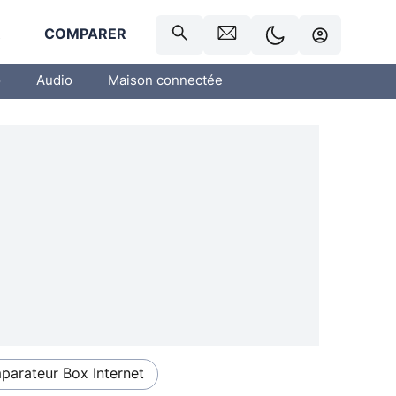
R
COMPARER
o
Audio
Maison connectée
arateur Box Internet