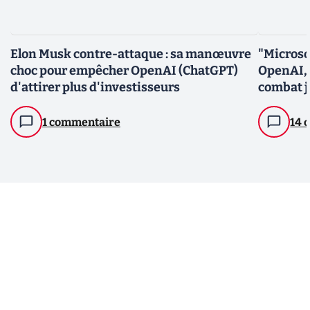
Elon Musk contre-attaque : sa manœuvre
"Microso
choc pour empêcher OpenAI (ChatGPT)
OpenAI, 
d'attirer plus d'investisseurs
combat ju
1 commentaire
14 