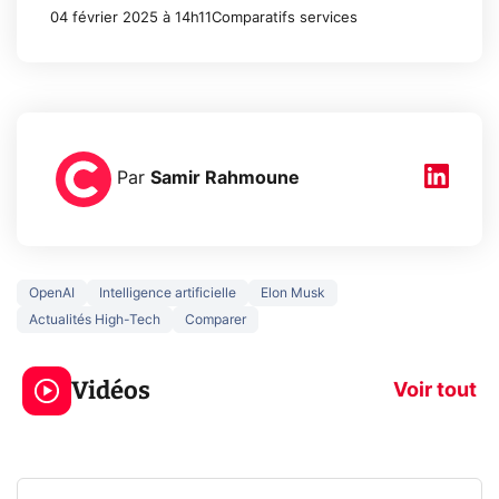
04 février 2025 à 14h11
Comparatifs services
Par
Samir Rahmoune
OpenAI
Intelligence artificielle
Elon Musk
Actualités High-Tech
Comparer
3 écrans en 1 pour
5 générations
319€ ? Voici L'AOC
jeux dans la
Vidéos
CQ32G4ZA !
prochaine Xbo
Voir tout