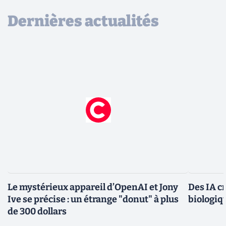
Dernières actualités
Le mystérieux appareil d’OpenAI et Jony
Des IA c
Ive se précise : un étrange "donut" à plus
biologiqu
de 300 dollars