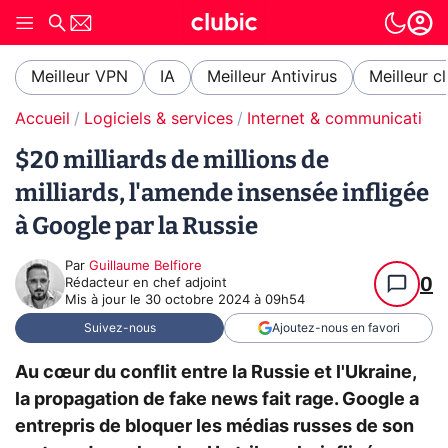
Meilleur VPN
IA
Meilleur Antivirus
Meilleur c
Accueil
Logiciels & services
Internet & communication
$20 milliards de millions de
milliards, l'amende insensée infligée
à Google par la Russie
Par
Guillaume Belfiore
0
Rédacteur en chef adjoint
Mis à jour le
30 octobre 2024 à 09h54
Suivez-nous
Ajoutez-nous en favori
Au cœur du conflit entre la Russie et l'Ukraine,
la propagation de fake news fait rage. Google a
entrepris de bloquer les médias russes de son