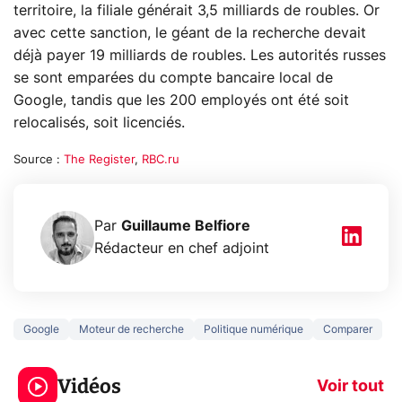
territoire, la filiale générait 3,5 milliards de roubles. Or
avec cette sanction, le géant de la recherche devait
déjà payer 19 milliards de roubles. Les autorités russes
se sont emparées du compte bancaire local de
Google, tandis que les 200 employés ont été soit
relocalisés, soit licenciés.
Source :
The Register
,
RBC.ru
Par
Guillaume Belfiore
Rédacteur en chef adjoint
Google
Moteur de recherche
Politique numérique
Comparer
3 écrans en 1 pour
5 générations
319€ ? Voici L'AOC
jeux dans la
Vidéos
CQ32G4ZA !
prochaine Xbo
Voir tout