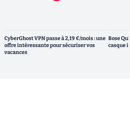
CyberGhost VPN passe à 2,19 €/mois : une
Bose Qui
offre intéressante pour sécuriser vos
casque i
vacances