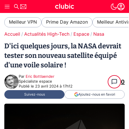
Meilleur VPN
Prime Day Amazon
Meilleur Antivi
Accueil
Actualités High-Tech
Espace
Nasa
D'ici quelques jours, la NASA devrait
tester son nouveau satellite équipé
d'une voile solaire !
Par
Eric Bottlaender
0
Spécialiste espace
Publié le
23 avril 2024 à 17h12
Suivez-nous
Ajoutez-nous en favori