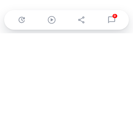
0
Abonnez-vous à notre newsletter !
Recevez un résumé quotidien de l'actu technologique.
S'inscrire
En cliquant sur s'inscrire, j’accepte de recevoir par email des
informations, actualités et offres commerciales de Clubic.
Conformément au RGPD, vous pouvez retirer votre consentement
à tout moment en cliquant sur le lien de désinscription présent
dans chaque email. Pour en savoir plus sur la gestion de vos
données, consultez notre
Politique de confidentialité